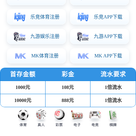
了本地化技术与客服团队，确保每位用户都能获得便捷、可
靠的服务体验。
截至目前，开云网页版页面登录 已拥有超
100 万+
注册用
户，服务网络覆盖十余国家与地区，日均访问量持续增长，
深受广大体育爱好者喜爱。
我们将继续秉持“
技术创新、用户至上、安全高效
”的理念，
持续优化产品架构与内容体验，致力于成为全球领先的开云
网页版页面登录平台。