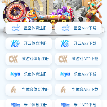
下载APP
波波维奇发表演说 马刺有信心0比2翻
盘创历史
2026-06-08 15:02
阅读 40 次